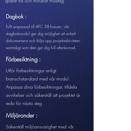
sparar tid och minskar misstag.
Dagbok :
Fullt anpassad till AFC.38-kraven, vår
dagbokmodul ger dig möjlighet att enkelt
dokumentera och följa upp projektaktiviteter,
samtidigt som den ger dig full efterlevnad.
Förbesiktning :
Utför förbesiktningar enligt
branschstandard med vår modul.
Anpassa dina förbesiktningar, tilldela
avvikelser och säkerställ att projektet är
redo för nästa steg
Miljöronder :
Säkerställ miljöansvarighet med vår