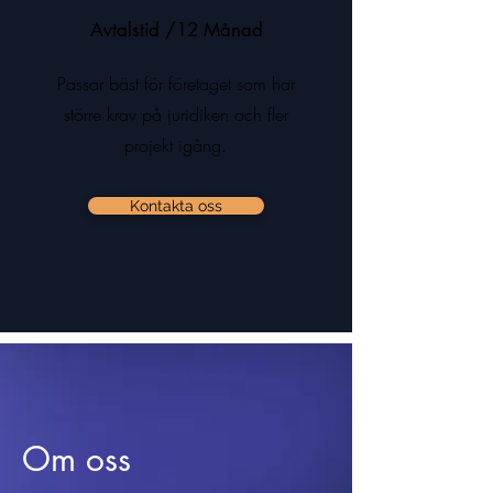
Avtalstid /12 Månad
Passar bäst för företaget som har
större krav på juridiken och fler
projekt igång.
Kontakta oss
Om oss