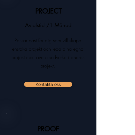
PROJECT
Avtalstid /1 Månad
Passar bäst för dig som vill skapa
enstaka projekt och leda dina egna
projekt men även medverka i andras
projekt.
Kontakta oss
PROOF