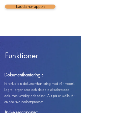
Ladda ner appen
Funktioner
Dokumenthantering :
Förenkla din dokumenthantering med vår modul.
Lagra, organisera och dela
projektrelaterade
dokument smidigt och säkert. Allt på ett ställe för
en effektivare
arbetsprocess.
Avikelserapporter: