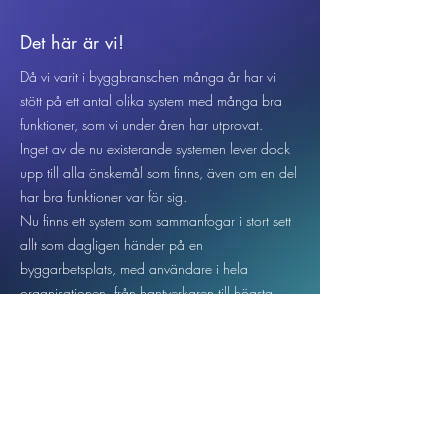
Det här är vi!
Då vi varit i byggbranschen många år har vi
stött på ett antal olika system med många bra
funktioner, som vi under åren har utprovat.
Inget av de nu existerande systemen lever dock
upp till alla önskemål som finns, även om en del
har bra funktioner var för sig.
Nu finns ett system som sammanfogar i stort sett
allt som dagligen händer på en
byggarbetsplats, med användare i hela
organisationen, från hantverkaren till högsta
ledningen.
Systemet blir även till stor nytta för beställarens
projektledning och ombud samt alla inblandade
underentreprenörer