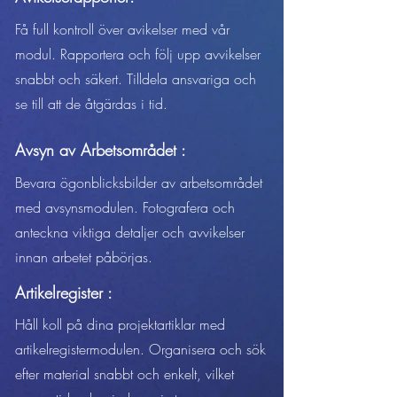
Få full kontroll över avikelser med vår
modul. Rapportera och följ upp avvikelser
snabbt och säkert. Tilldela ansvariga och
se till att de åtgärdas i tid.
Avsyn av Arbetsområdet :
Bevara ögonblicksbilder av arbetsområdet
med avsynsmodulen. Fotografera och
anteckna viktiga detaljer och avvikelser
innan arbetet påbörjas.
Artikelregister :
Håll koll på dina projektartiklar med
artikelregistermodulen. Organisera och sök
efter material snabbt och enkelt, vilket