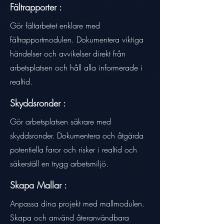
Fältrapporter :
Gör fältarbetet enklare med
fältrapportmodulen. Dokumentera viktiga
händelser och avvikelser direkt från
arbetsplatsen och håll alla informerade i
realtid.
Skyddsronder :
Gör arbetsplatsen säkrare med
skyddsronder. Dokumentera och åtgärda
potentiella faror och risker i realtid och
säkerställ en trygg arbetsmiljö.
Skapa Mallar :
Anpassa dina projekt med mallmodulen.
Skapa och använd återanvändbara