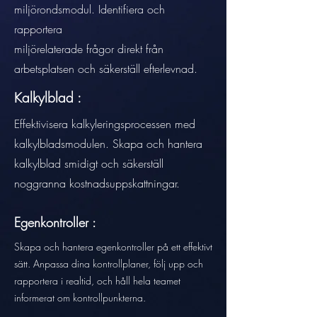
miljörondsmodul. Identifiera och
rapportera
miljörelaterade frågor direkt från
arbetsplatsen och säkerställ efterlevnad.
Kalkylblad :
Effektivisera kalkyleringsprocessen med
kalkylbladsmodulen. Skapa och hantera
kalkylblad smidigt och säkerställ
noggranna kostnadsuppskattningar.
Egenkontroller :
Skapa och hantera egenkontroller på ett effektivt
sätt. Anpassa dina kontrollplaner, följ upp och
rapportera i realtid, och håll hela teamet
informerat om kontrollpunkterna.